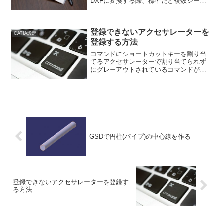
DXFに変換する際、標準だと複数シート
が書き出されて煩わしいですよね。それ
でアクティブなシートのみを書き出す設
定に変更する方法を紹介します。はじめ
登録できないアクセサレーターを
に設定を開くおな...
CATIA設定
登録する方法
コマンドにショートカットキーを割り当
てるアクセサレーターで割り当てられず
にグレーアウトされているコマンドがあ
る。そのコマンドたちもたいていは本記
事の手法で登録できる。コマンドにショ
ートカットキーを割り当てられない場
合、上記のようにグレーアウ...
GSDで円柱(パイプ)の中心線を作る
登録できないアクセサレーターを登録す
る方法