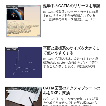
使用して、設定していきましょう。※こ
のページでは、通常インストールされた
起動中のCATIAのリリースを確認
CATIA設定
「V5-6R201...
はじめに起動前のショートカットには基
本的にリリース番号が記載されている
が、起動中のリリース確認はわかりづら
い。そんな時にリリースを確認する方法
を覚えておきたい。メニューからヘルプ
を開くヘルプの中の”CATIAについて”を開
く赤枠で囲んである...
平面と座標系のサイズを大きくし
CATIA設定
て使いやすくする
はじめにCATIA標準の設定のままだと座
標系(Axis systems)が触りづらくて苦労
することが多いと思う。特に座標の軸を
触るときなど細かすぎて触れないことが
よくある。なのでこのページにて設定を
変更し、座標系と平面(Plane)を大きく...
CATIA図面のアクティブシートの
CATIAデータ
みをDXFに変換
お久しぶりです。なかなか忙しくて記事
を作成できませんでした笑catDrawから