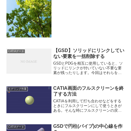
因だ。ドラフティングだとこのようにフ
ルスクリーン状態になる。ジェネレーテ
ィブシェイプデザ...
【GSD】ソリッドにリンクしてい
CATIAデータ
ない要素を一括削除する
GSDとPDGを相互に使用していると、ソ
リッドにリンクが付いていない不要な要
素が残ったりします。今回はそれらを一
括削除する機能を紹介します。ワークベ
ンチはGSDにはじめに、参考で赤枠の球
と黄色枠の円柱のデータがあります。球
CATIA画面のフルスクリーンを終
モデリング作業
にはソリッドのクロ...
了する方法
CATIAを利用して打ち合わせなどをする
ときにフルスクリーンにして使うときが
ある。そんな時にフルスクリーンの戻り
方がわからなくて焦ることもあるだろ
う。通常のソフトなどはEscを押せば抜
け出せたりするが、CATIAは少し特殊
GSDで円柱(パイプ)の中心線を作
CATIAデータ
だ。フルスクリーン...