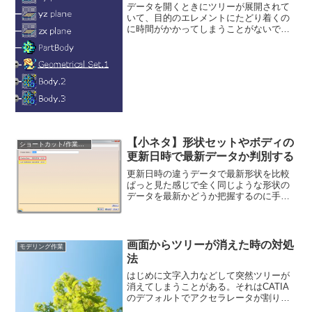
データを開くときにツリーが展開されて
いて、目的のエレメントにたどり着くの
に時間がかかってしまうことがないでし
ょうか？そんな時に利用するのが、ツリ
ーを閉じる方法である。このように展開
されているツリーを一括で閉じる。ツー
ルバーの表示からツリーを...
【小ネタ】形状セットやボディの
ショートカット/作業効率化
更新日時で最新データか判別する
更新日時の違うデータで最新形状を比較
ぱっと見た感じで全く同じような形状の
データを最新かどうか把握するのに手間
取ることはありませんか？形状セットや
ボディ、その他サーフェスなどのエレメ
ントには「プロパティ」で作成日時、更
新日時が登録されています...
画面からツリーが消えた時の対処
モデリング作業
法
はじめに文字入力などして突然ツリーが
消えてしまうことがある。それはCATIA
のデフォルトでアクセラレータが割り当
てられている"ツリーの表示/非表示"が原