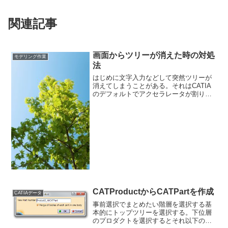
関連記事
画面からツリーが消えた時の対処
モデリング作業
法
はじめに文字入力などして突然ツリーが
消えてしまうことがある。それはCATIA
のデフォルトでアクセラレータが割り当
てられている"ツリーの表示/非表示"が原
因だ。ドラフティングだとこのようにフ
ルスクリーン状態になる。ジェネレーテ
ィブシェイプデザ...
CATProductからCATPartを作成
CATIAデータ
事前選択でまとめたい階層を選択する基
本的にトップツリーを選択する。下位層
のプロダクトを選択するとそれ以下のツ