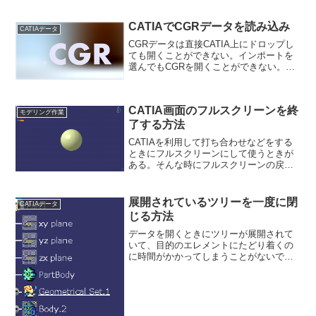
リーがcatPartとして出力される。この画
像の例だとトップツリーを選択したの
で、Part.1〜Part.3までがまとめて出力さ
CATIAでCGRデータを読み込み
CATIAデータ
れる...
CGRデータは直接CATIA上にドロップし
ても開くことができない。インポートを
選んでもCGRを開くことができない。
CGRはプロダクトから既存構成要素を選
択として読み込ませると開くことができ
る。CGRとはCATIAのデータの1つで、ア
CATIA画面のフルスクリーンを終
ッセンブ...
モデリング作業
了する方法
CATIAを利用して打ち合わせなどをする
ときにフルスクリーンにして使うときが
ある。そんな時にフルスクリーンの戻り
方がわからなくて焦ることもあるだろ
う。通常のソフトなどはEscを押せば抜
け出せたりするが、CATIAは少し特殊
展開されているツリーを一度に閉
CATIAデータ
だ。フルスクリーン...
じる方法
データを開くときにツリーが展開されて
いて、目的のエレメントにたどり着くの
に時間がかかってしまうことがないでし
ょうか？そんな時に利用するのが、ツリ
ーを閉じる方法である。このように展開
されているツリーを一括で閉じる。ツー
ルバーの表示からツリーを...