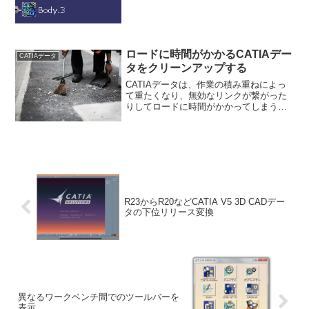
ロードに時間がかかるCATIAデー
CATIAデータ
タをクリーンアップする
CATIAデータは、作業の積み重ねによっ
て重たくなり、無効なリンクが繋がった
りしてロードに時間がかかってしまうこ
とが多い。定期的にデスク → CATDUA
→ クリーンアップで掃除することが望ま
しいが、時間がかかるので業務上ではな
かなかそう...
R23からR20などCATIA V5 3D CADデー
タの下位リリース変換
異なるワークベンチ間でのツールバーを
表示