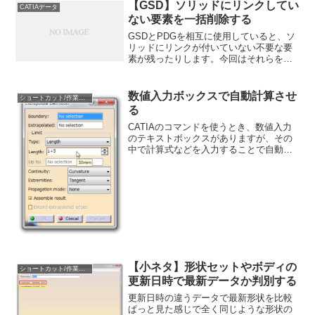
【GSD】ソリッドにリンクしてい
CATIAデータ
ない要素を一括削除する
GSDとPDGを相互に使用していると、ソ
リッドにリンクが付いていない不要な要
素が残ったりします。今回はそれらを一
括削除する機能を紹介します。ワークベ
ンチはGSDにはじめに、参考で赤枠の球
と黄色枠の円柱のデータがあります。球
数値入力ボックスで自動計算させ
ショートカット/作業効率化
にはソリッドのクロ...
る
CATIAのコマンドを使うとき、数値入力
のテキストボックスがありますが、その
中で計算式などを入力することで自動的
に計算させることができます。数値の計
算式例えば、「1+5」と入力すれば「6」
と認識されます。↓単位の変換「1in」と
入力すると、...
【小ネタ】形状セットやボディの
ショートカット/作業効率化
更新日時で最新データか判別する
更新日時の違うデータで最新形状を比較
ぱっと見た感じで全く同じような形状の