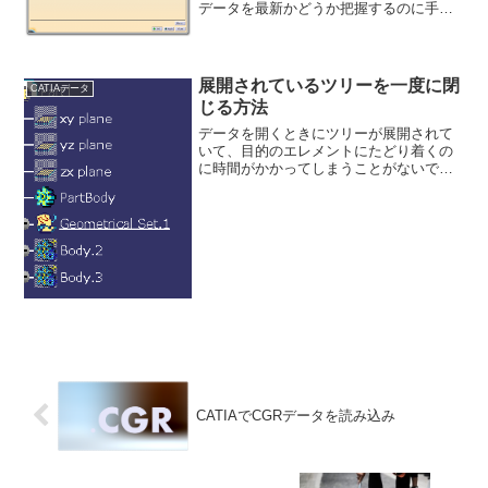
データを最新かどうか把握するのに手間
取ることはありませんか？形状セットや
ボディ、その他サーフェスなどのエレメ
ントには「プロパティ」で作成日時、更
新日時が登録されています...
展開されているツリーを一度に閉
CATIAデータ
じる方法
データを開くときにツリーが展開されて
いて、目的のエレメントにたどり着くの
に時間がかかってしまうことがないでし
ょうか？そんな時に利用するのが、ツリ
ーを閉じる方法である。このように展開
されているツリーを一括で閉じる。ツー
ルバーの表示からツリーを...
CATIAでCGRデータを読み込み