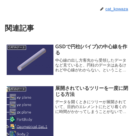
cat_kowaza
関連記事
GSDで円柱(パイプ)の中心線を作
CATIAデータ
る
中心線の出し方客先から受領したデータ
など見ていると、円柱のデータはあるけ
れど中心線がわからない。ということが
多々あるであろう。そんなときに使える
中心線の出し方を紹介しよう。ワークベ
ンチをジェネレーティブシェイプデザイ
展開されているツリーを一度に閉
ンにまず作業するワークベ...
CATIAデータ
じる方法
データを開くときにツリーが展開されて
いて、目的のエレメントにたどり着くの
に時間がかかってしまうことがないでし
ょうか？そんな時に利用するのが、ツリ
ーを閉じる方法である。このように展開
されているツリーを一括で閉じる。ツー
ルバーの表示からツリーを...