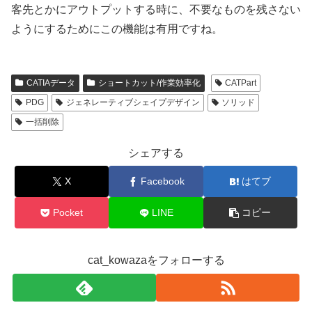
客先とかにアウトプットする時に、不要なものを残さない
ようにするためにこの機能は有用ですね。
CATIAデータ
ショートカット/作業効率化
CATPart
PDG
ジェネレーティブシェイプデザイン
ソリッド
一括削除
シェアする
X
Facebook
はてブ
Pocket
LINE
コピー
cat_kowazaをフォローする