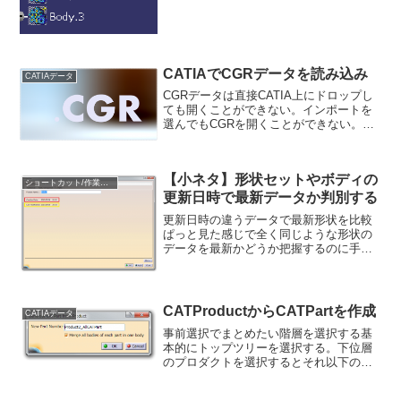
CATIAでCGRデータを読み込み
CATIAデータ
CGRデータは直接CATIA上にドロップし
ても開くことができない。インポートを
選んでもCGRを開くことができない。
CGRはプロダクトから既存構成要素を選
択として読み込ませると開くことができ
る。CGRとはCATIAのデータの1つで、ア
【小ネタ】形状セットやボディの
ッセンブ...
ショートカット/作業効率化
更新日時で最新データか判別する
更新日時の違うデータで最新形状を比較
ぱっと見た感じで全く同じような形状の
データを最新かどうか把握するのに手間
取ることはありませんか？形状セットや
ボディ、その他サーフェスなどのエレメ
ントには「プロパティ」で作成日時、更
新日時が登録されています...
CATProductからCATPartを作成
CATIAデータ
事前選択でまとめたい階層を選択する基
本的にトップツリーを選択する。下位層
のプロダクトを選択するとそれ以下のツ
リーがcatPartとして出力される。この画
像の例だとトップツリーを選択したの