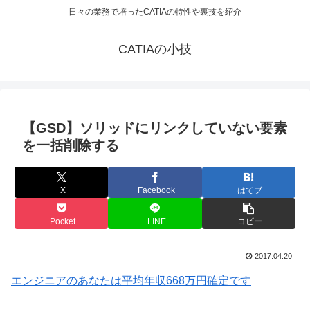
日々の業務で培ったCATIAの特性や裏技を紹介
CATIAの小技
【GSD】ソリッドにリンクしていない要素
を一括削除する
X
Facebook
はてブ
Pocket
LINE
コピー
2017.04.20
エンジニアのあなたは平均年収668万円確定です