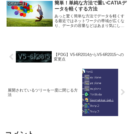
で、Part.1〜Part.3までがまとめて出力さ
簡単！単純な方法で重いCATIAデ
CATIAデータ
れる...
ータを軽くする方法
あっと驚く簡単な方法でデータを軽くす
る最近ではネットワークの帯域が広くな
り、データの容量などはあまり気にしな
くなってしまった。保存領域にバックア
ップデータを保管しておくとかなりの容
量がかさむ。少しでも1つずつのデータが
軽くなれば、全体の容量...
【PDG】V5-6R2014からV5-6R2015への
変更点
展開されているツリーを一度に閉じる方
法