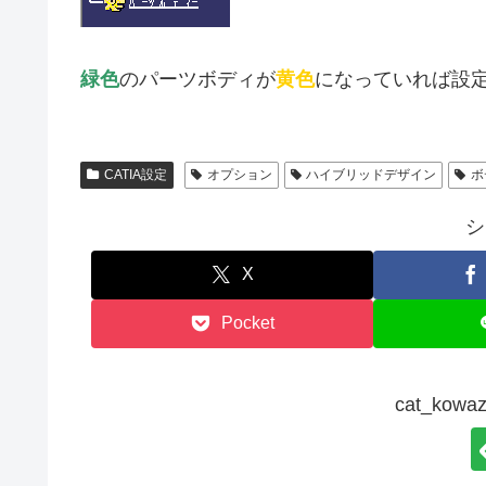
緑色
のパーツボディが
黄色
になっていれば設
CATIA設定
オプション
ハイブリッドデザイン
ボ
シ
X
Pocket
cat_ko