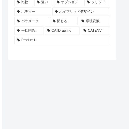
比較
違い
オプション
ソリッド
ボディー
ハイブリッドデザイン
パラメータ
閉じる
環境変数
一括削除
CATDrawing
CATENV
Product1