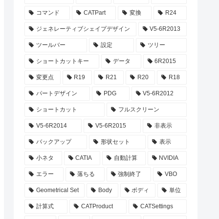
コマンド
CATPart
変換
R24
ジェネレーティブシェイプデザイン
V5-6R2013
ツールバー
設定
ツリー
ショートカットキー
データ
6R2015
変更点
R19
R21
R20
R18
パートデザイン
PDG
V5-6R2012
ショートカット
フルスクリーン
V5-6R2014
V5-6R2015
非表示
バックアップ
形状セット
表示
小ネタ
CATIA
自動計算
NVIDIA
エラー
落ちる
強制終了
VBO
Geometrical Set
Body
ボディ
単位
計算式
CATProduct
CATSettings